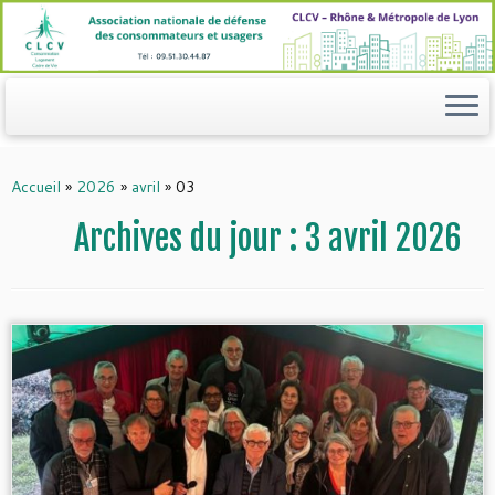
Passer
au
contenu
Accueil
»
2026
»
avril
»
03
Archives du jour :
3 avril 2026