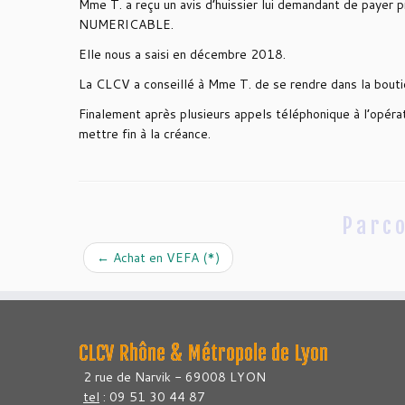
Mme T. a reçu un avis d’huissier lui demandant de payer 
NUMERICABLE.
Elle nous a saisi en décembre 2018.
La CLCV a conseillé à Mme T. de se rendre dans la boutiq
Finalement après plusieurs appels téléphonique à l’opé
mettre fin à la créance.
Parco
←
Achat en VEFA (*)
CLCV Rhône & Métropole de Lyon
2 rue de Narvik - 69008 LYON
tel
: 09 51 30 44 87