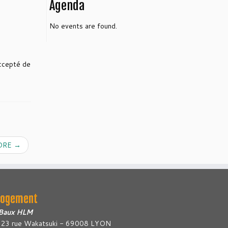
Agenda
No events are found.
accepté de
CORE
→
Logement
Baux HLM
23 rue Wakatsuki - 69008 LYON